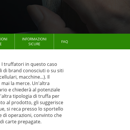
IONI
INFORMAZIONI
FAQ
E
SICURE
I truffatori in questo caso
i di brand conosciuti o su siti
lulari, macchine...). Il
 mai la merce. Un'altra
tario e chiederà al potenziale
altra tipologia di truffa per
to al prodotto, gli suggerisce
e, si reca presso lo sportello
e di operazioni, convinto che
 di carte prepagate.