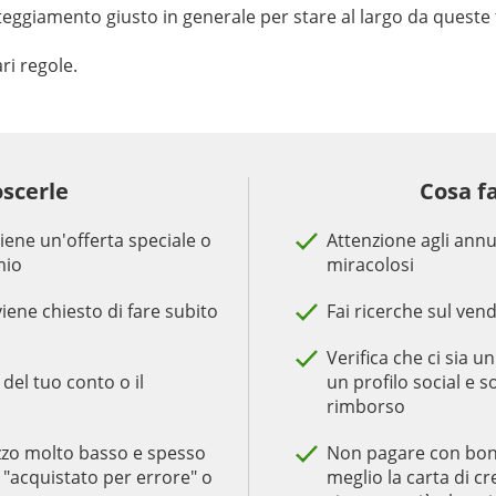
atteggiamento giusto in generale per stare al largo da queste 
ri regole.
scerle
Cosa f
iene un'offerta speciale o
Attenzione agli annun
mio
miracolosi
viene chiesto di fare subito
Fai ricerche sul vend
Verifica che ci sia u
i del tuo conto o il
un profilo social e s
rimborso
ezzo molto basso e spesso
Non pagare con boni
e "acquistato per errore" o
meglio la carta di c