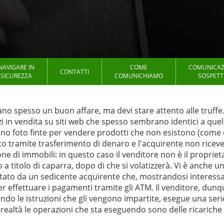
NAVIGARE IN
COME
COMUNICAZ
CONTATTI
SICUREZZA
COMUNICHIAMO
SOSPETT
no spesso un buon affare, ma devi stare attento alle truffe. 
i in vendita su siti web che spesso sembrano identici a quell
ano foto finte per vendere prodotti che non esistono (come cel
o tramite trasferimento di denaro e l'acquirente non riceve
zione di immobili: in questo caso il venditore non è il proprie
a titolo di caparra, dopo di che si volatizzerà. Vi è anche un'
attato da un sedicente acquirente che, mostrandosi interessa
 effettuare i pagamenti tramite gli ATM. Il venditore, dunqu
ndo le istruzioni che gli vengono impartite, esegue una seri
 realtà le operazioni che sta eseguendo sono delle ricariche