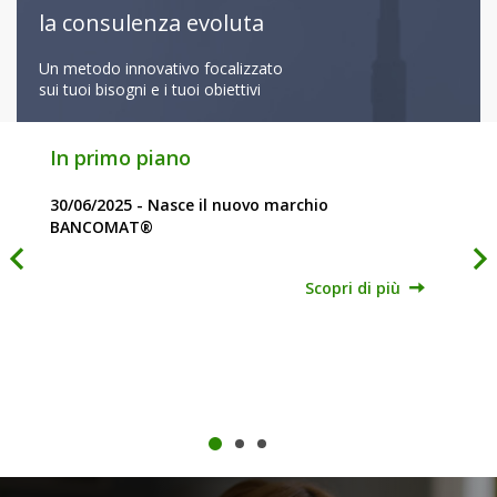
la consulenza evoluta
Un metodo innovativo focalizzato
sui tuoi bisogni e i tuoi obiettivi
In primo piano
30/06/2025 - Nasce il nuovo marchio
12/
o
BANCOMAT®
Scopri di più
Abb
dove
con
Pers